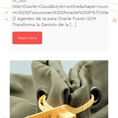
vc_btn:
title=Oracle+Cloud&style=outline&shape=round&
mx%252Fsoluciones%252Foracle%252F%7Ctitle%3A
}} Agentes de IA para Oracle Fusion SCM:
Transforma la Gestión de la
[…]
Read more