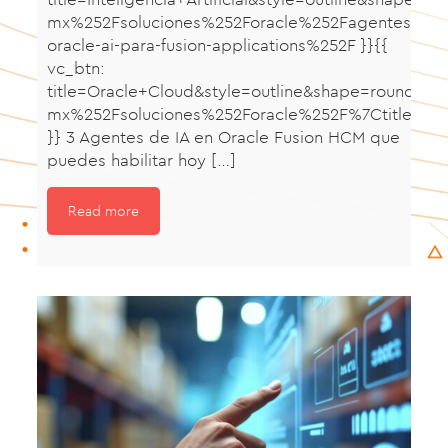
mx%252Fsoluciones%252Foracle%252Fagentes-
oracle-ai-para-fusion-applications%252F }}{{
vc_btn:
title=Oracle+Cloud&style=outline&shape=round&
mx%252Fsoluciones%252Foracle%252F%7Ctitle%3A
}} 3 Agentes de IA en Oracle Fusion HCM que
puedes habilitar hoy
[…]
Read more