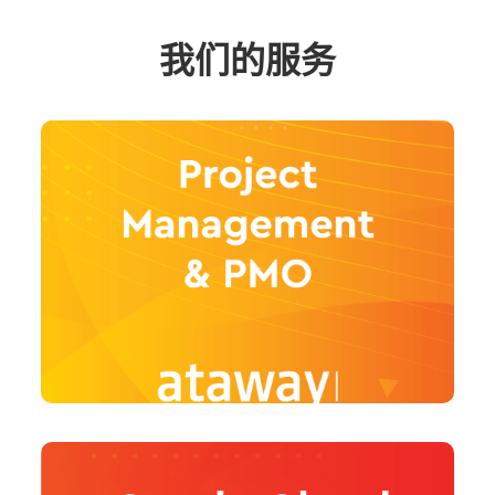
我们的服务
为了企业的进一步成长，我们将从“人”的层面帮助
企业成功实现变革。点击了解更多。