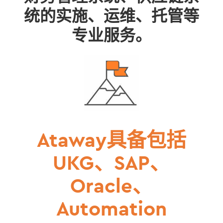
统的实施、运维、托管等
专业服务。
Ataway具备包括
UKG、SAP、
Oracle、
Automation