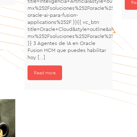
title=Inteligencia+Artificial&style=outlin
Re
mx%252Fsoluciones%252Foracle%252Fagente
oracle-ai-para-fusion-
applications%252F }}{{ vc_btn:
title=Oracle+Cloud&style=outline&shape=r
mx%252Fsoluciones%252Foracle%252F%7Ctit
}} 3 Agentes de IA en Oracle
Fusion HCM que puedes habilitar
hoy
[…]
Read more