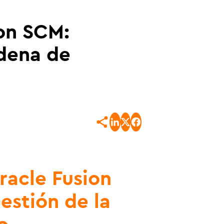
ion SCM:
adena de
racle Fusion
estión de la
o