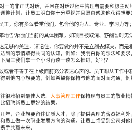
一对一的非正式对话，并且在对话过程中管理者需要积极主动
，调整计划，让员工明白你十分重视并且愿意帮助他获得想要
员工，你有多么看重他们，包含他的为人、专业、学习力等
率地告诉他们当前的具体困难，如项目被取消、薪酬暂时无
达足够的关注，请记住，你要做的并不是立刻去解决，而是相
要达到的事情取得共同的认知，例如：我明白你的想法和要求
，下周三我们拿一个小时再谈一谈怎么推进，好吗？
敢或者不善于在上级面前充分表达心声的。员工想从工作中
能得到他内心想要的，例如希望你保持与他的面对面沟通，例
往往很难招到最佳人选。
人事管理工作
保持现有员工的敬业精
得比招聘新员工更好的结果。
来几年，企业想要留住优质人才，除了提供合理的薪资福利外
期和员工做一次职业发展方向的沟通，让员工感受到公司对他
之携手共赢未来。