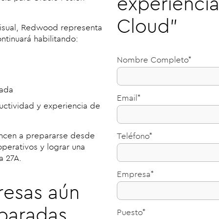
experienci
Cloud”
 visual, Redwood representa
ntinuará habilitando:
Nombre Completo*
rada
Email*
uctividad y experiencia de
ncen a prepararse desde
Teléfono*
operativos y lograr una
a 27A.
Empresa*
esas aún
paradas
Puesto*