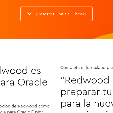
¡Descarga Gratis el E-book!
dwood es
Completa el formulario par
“Redwood 
ara Oracle
preparar t
para la nue
dopción de Redwood como
cia para Oracle Fusion