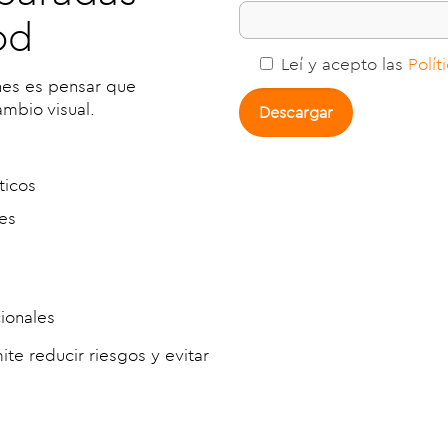
od
Leí y acepto las
Polít
nes es pensar que
mbio visual.
ticos
les
ionales
te reducir riesgos y evitar
.