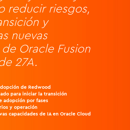
reducir riesgos,
ansición y
as nuevas
de Oracle Fusion
de 27A.
 adopción de Redwood
do para iniciar la transición
 adopción por fases
rios y operación
as capacidades de IA en Oracle Cloud