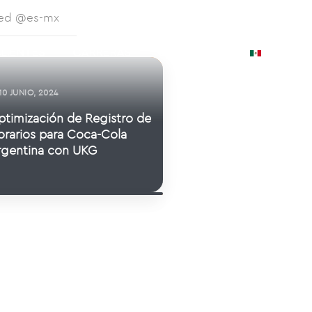
zed @es-mx
LIENTES
CARRERAS
CONTACTO
10 JUNIO, 2024
ptimización de Registro de
9 JUNIO, 2026
orarios para Coca-Cola
rgentina con UKG
tle