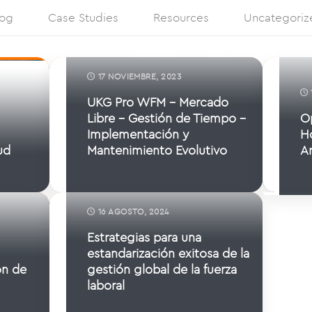
log
Case Studies
Resources
Uncategori
ATAWAY
SOLUCIONES
C
17 NOVIEMBRE, 2023
UKG Pro WFM – Mercado
Libre – Gestión de Tiempo –
O
Implementación y
H
ud
Mantenimiento Evolutivo
A
Ti
16 AGOSTO, 2024
Estrategias para una
estandarización exitosa de la
ón de
gestión global de la fuerza
laboral