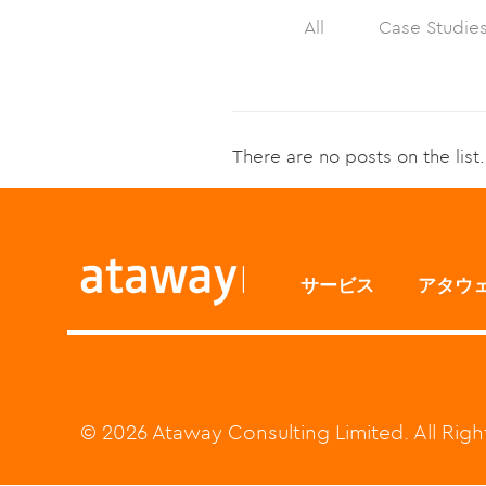
All
Case Studie
サービ
There are no posts on the list.
サービス
アタウ
© 2026 Ataway Consulting Limited. All Rig