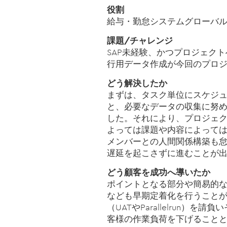
役割
給与・勤怠システムグローバ
課題/チャレンジ
SAP未経験、かつプロジェク
行用データ作成が今回のプロ
どう解決したか
まずは、タスク単位にスケジ
と、必要なデータの収集に努
した。それにより、プロジェ
よっては課題や内容によって
メンバーとの人間関係構築も
遅延を起こさずに進むことが
どう顧客を成功へ導いたか
ポイントとなる部分や簡易的な
なども早期定着化を行うこと
（UATやParallelrun）
客様の作業負荷を下げることと、