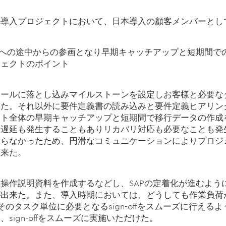
ル導入プロジェクトにおいて、日本導入の顧客メンバーとし
トへの途中からの参画となり早期キャッチアップと短期間で
ジェクトのポイント
ュールに落とし込みマイルストーンを設定しお客様と必要な
めた。それ以外に要件定義書の読み込みと要件定義ヒアリン
クト全体の早期キャッチアップと短期間で移行データの作成
は遅延も発生することもありリカバリ対応も必要なことも発
怠らなかったため、円滑なコミュニケーションによりプロジ
出来た。
操作説明資料を作成するなどし、SAPの定着化が進むように
が出来た。また、導入時期においては、どうしても作業負荷
を請負いそのタスク単位に必要となるsign-offをスムーズに行
sign-offをスムーズに実施いただけた。