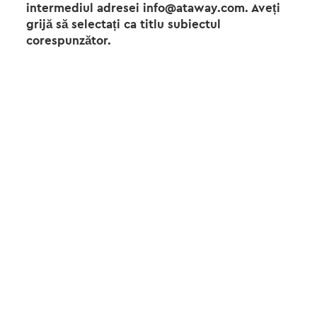
intermediul adresei info@ataway.com. Aveți
grijă să selectați ca titlu subiectul
corespunzător.