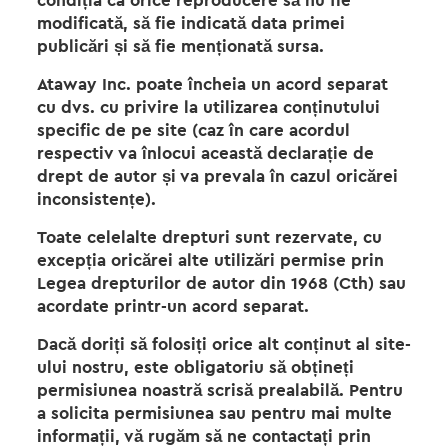
condiția ca orice reproducere să nu fie
modificată, să fie indicată data primei
publicări și să fie menționată sursa.
Ataway Inc. poate încheia un acord separat
cu dvs. cu privire la utilizarea conținutului
specific de pe site (caz în care acordul
respectiv va înlocui această declarație de
drept de autor și va prevala în cazul oricărei
inconsistențe).
Toate celelalte drepturi sunt rezervate, cu
excepția oricărei alte utilizări permise prin
Legea drepturilor de autor din 1968 (Cth) sau
acordate printr-un acord separat.
Dacă doriți să folosiți orice alt conținut al site-
ului nostru, este obligatoriu să obțineți
permisiunea noastră scrisă prealabilă. Pentru
a solicita permisiunea sau pentru mai multe
informații, vă rugăm să ne contactați prin