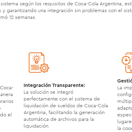
 sistema según los requisitos de Coca-Cola Argentina, es
 y garantizando una integración sin problemas con el sis
omó 12 semanas.
Gesti
Integración Transparente:
 Coca-
La imp
La solución se integró
manera
config
perfectamente con el sistema de
rarios
múltip
liquidación de sueldos de Coca-Cola
o
adapt
Argentina, facilitando la generación
do el
especí
automática de archivos para la
lugare
liquidación.
la coo