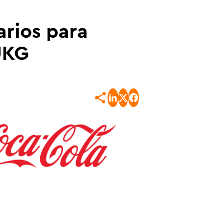
arios para
UKG