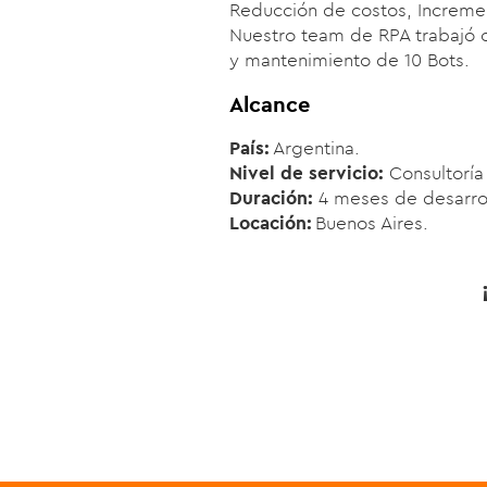
Reducción de costos, Incremen
Nuestro team de RPA trabajó c
y mantenimiento de 10 Bots.
Alcance
País
:
Argentina.
Nivel de servicio:
Consultoría 
Duración
:
4
meses de desarro
Locación
:
Buenos Aires.