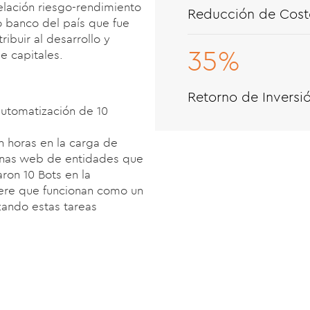
elación riesgo-rendimiento
Reducción de Cost
o banco del país que fue
ibuir al desarrollo y
35%
e capitales.
Retorno de Inversió
automatización de 10
.
n horas
en la carga de
inas web
de entidades que
aron 10 Bots en la
ere
que funcionan como un
izando estas tareas