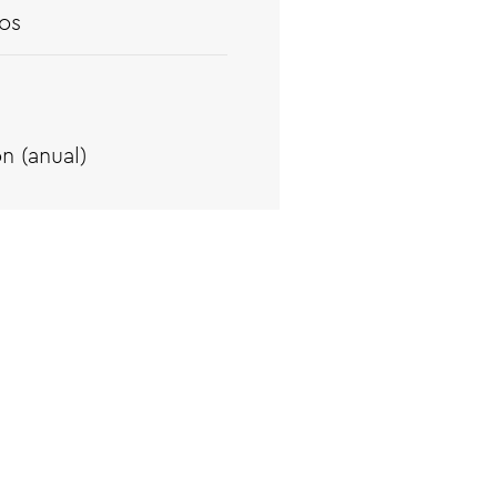
os
n (anual)