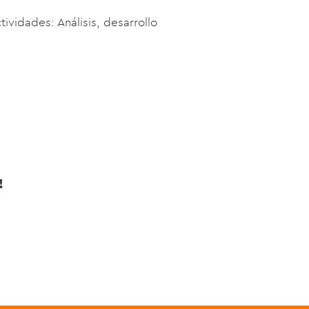
tividades: An
á
lisis, desarrollo
!